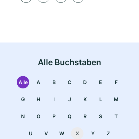
Alle Buchstaben
Alle
A
B
C
D
E
F
G
H
I
J
K
L
M
N
O
P
Q
R
S
T
U
V
W
X
Y
Z