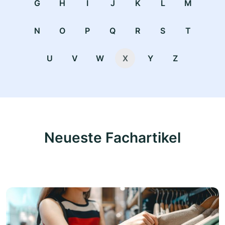
G
H
I
J
K
L
M
N
O
P
Q
R
S
T
U
V
W
X
Y
Z
Neueste Fachartikel