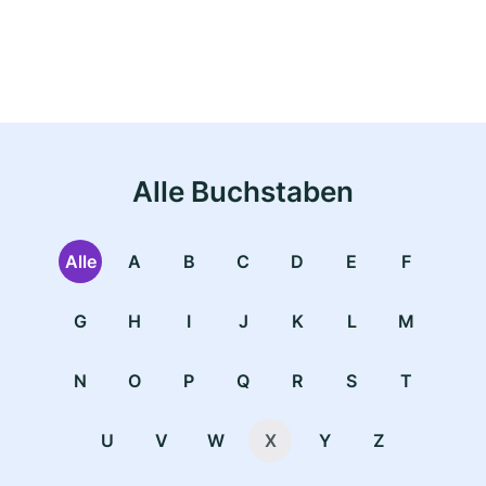
Alle Buchstaben
Alle
A
B
C
D
E
F
G
H
I
J
K
L
M
N
O
P
Q
R
S
T
U
V
W
X
Y
Z