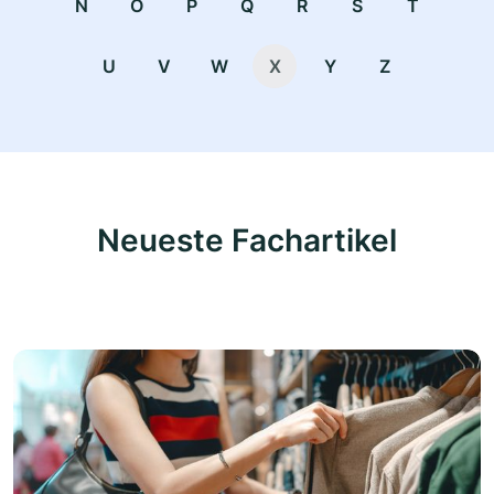
N
O
P
Q
R
S
T
U
V
W
X
Y
Z
Neueste Fachartikel