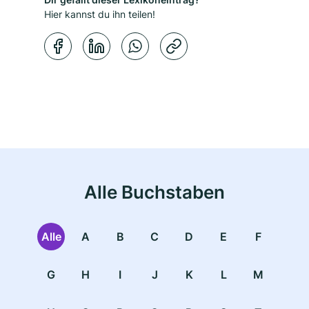
Hier kannst du ihn teilen!
Kopierbestätigung
Alle Buchstaben
Alle
A
B
C
D
E
F
G
H
I
J
K
L
M