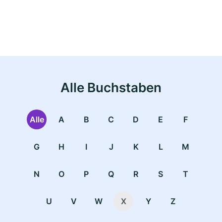
Alle Buchstaben
Alle
A
B
C
D
E
F
G
H
I
J
K
L
M
N
O
P
Q
R
S
T
U
V
W
X
Y
Z