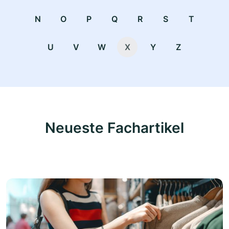
N
O
P
Q
R
S
T
U
V
W
X
Y
Z
Neueste Fachartikel