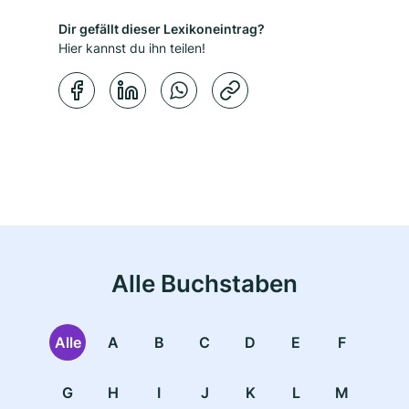
Dir gefällt dieser Lexikoneintrag?
Hier kannst du ihn teilen!
Kopierbestätigung
Alle Buchstaben
Alle
A
B
C
D
E
F
G
H
I
J
K
L
M