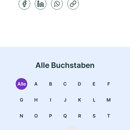
Kopierbestätigung
Alle Buchstaben
Alle
A
B
C
D
E
F
G
H
I
J
K
L
M
N
O
P
Q
R
S
T