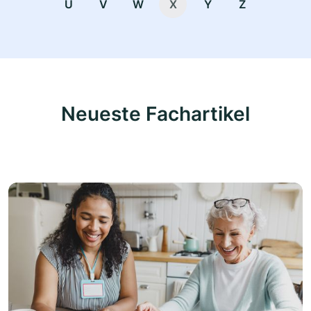
U
V
W
X
Y
Z
Neueste Fachartikel