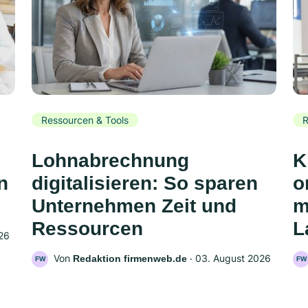
Ressourcen & Tools
R
,
Lohnabrechnung
K
n
digitalisieren: So sparen
o
Unternehmen Zeit und
m
Ressourcen
L
26
Von
‧
03. August 2026
Redaktion firmenweb.de
FW
FW