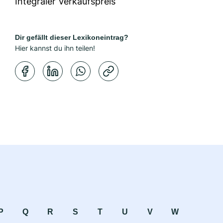
Integraler Verkaufspreis
Dir gefällt dieser Lexikoneintrag?
Hier kannst du ihn teilen!
Kopierbestätigung
P
Q
R
S
T
U
V
W