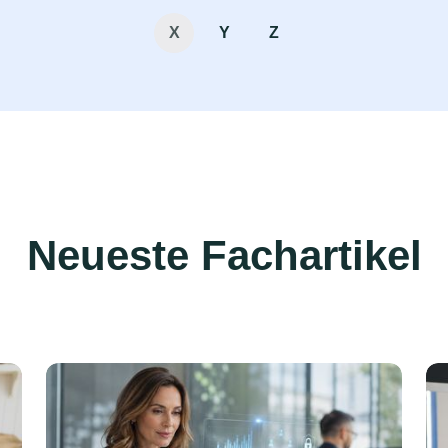
X
Y
Z
Neueste Fachartikel