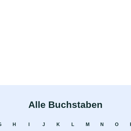
Alle Buchstaben
G
H
I
J
K
L
M
N
O