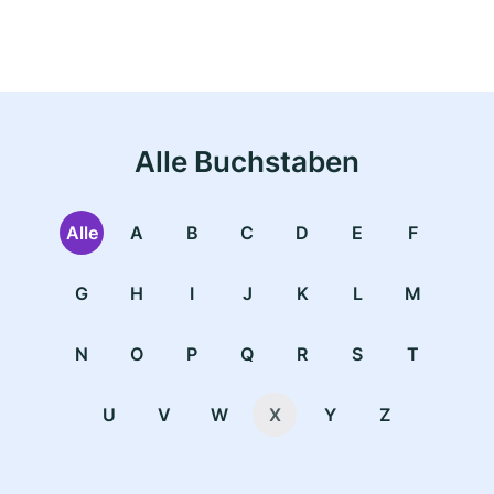
Alle Buchstaben
Alle
A
B
C
D
E
F
G
H
I
J
K
L
M
N
O
P
Q
R
S
T
U
V
W
X
Y
Z