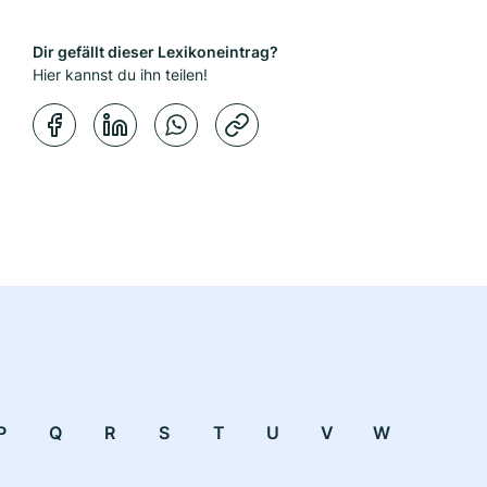
Dir gefällt dieser Lexikoneintrag?
Hier kannst du ihn teilen!
Kopierbestätigung
P
Q
R
S
T
U
V
W