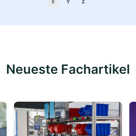
X
Y
Z
Neueste Fachartikel