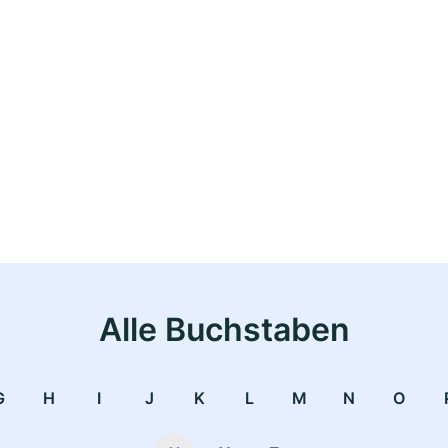
Alle Buchstaben
G
H
I
J
K
L
M
N
O