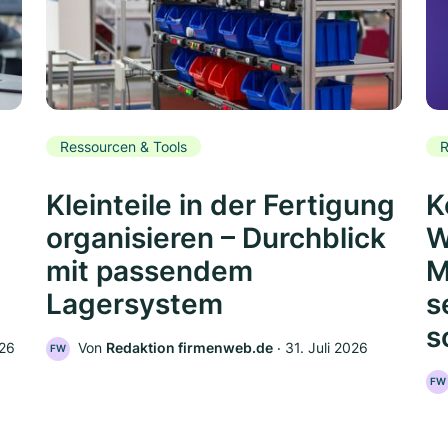
Ressourcen & Tools
R
Kleinteile in der Fertigung
K
organisieren – Durchblick
W
mit passendem
M
Lagersystem
s
s
026
Von
Redaktion firmenweb.de
‧
31. Juli 2026
FW
FW