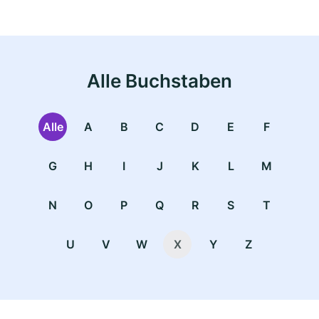
Alle Buchstaben
Alle
A
B
C
D
E
F
G
H
I
J
K
L
M
N
O
P
Q
R
S
T
U
V
W
X
Y
Z