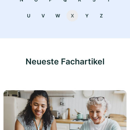
U
V
W
X
Y
Z
Neueste Fachartikel