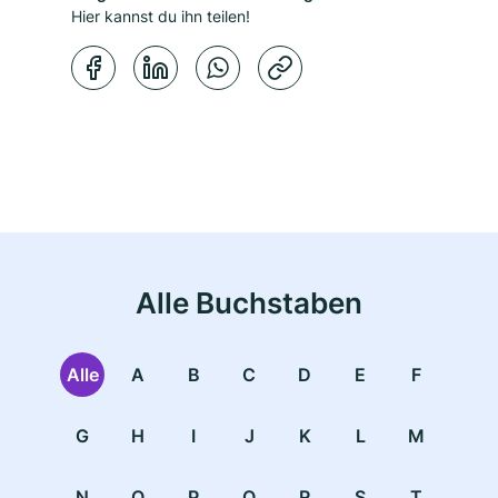
Hier kannst du ihn teilen!
Kopierbestätigung
Alle Buchstaben
Alle
A
B
C
D
E
F
G
H
I
J
K
L
M
N
O
P
Q
R
S
T