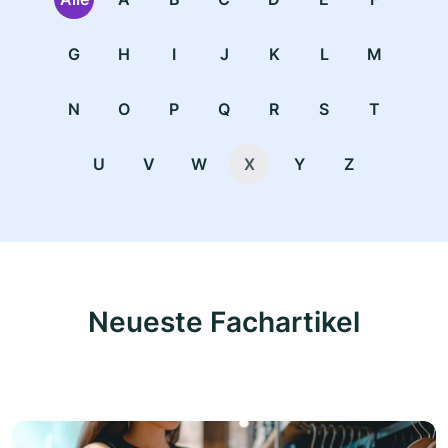
G
H
I
J
K
L
M
N
O
P
Q
R
S
T
U
V
W
X
Y
Z
Neueste Fachartikel