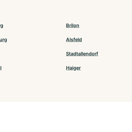
rg
Brilon
burg
Alsfeld
Stadtallendorf
l
Haiger