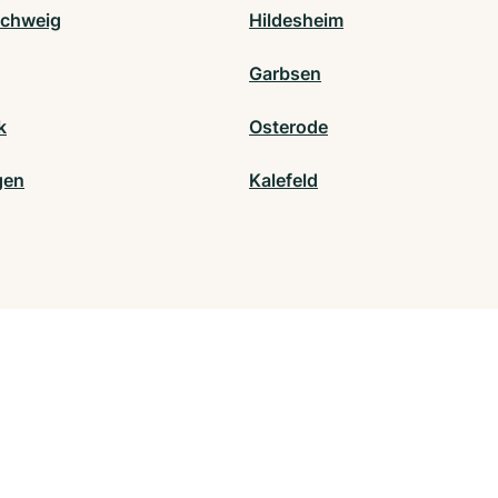
chweig
Hildesheim
Garbsen
k
Osterode
gen
Kalefeld