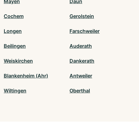
Mayen
Daun
Cochem
Gerolstein
Longen
Farschweiler
Beilingen
Auderath
Weiskirchen
Dankerath
Blankenheim (Ahr)
Antweiler
Wiltingen
Oberthal