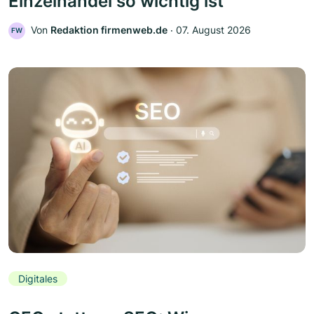
Einzelhandel so wichtig ist
Von
Redaktion firmenweb.de
‧
07. August 2026
FW
Digitales