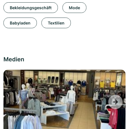
Bekleidungsgeschäft
Mode
Babyladen
Textilien
Medien
next