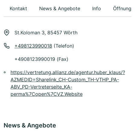
Kontakt
News & Angebote
Info
Öffnungs
St.Koloman 3, 85457 Wörth
+498123990018
(Telefon)
+4908123990019 (Fax)
https://vertretung.allianz.de/agentur.huber_klaus/?
AZMEDID=Sharelink_CH-Custom_TH-VTHP_PA-
ABV_PD-Vertreterseite_KA-
perma%7Copen%7CVZ.Website
News & Angebote