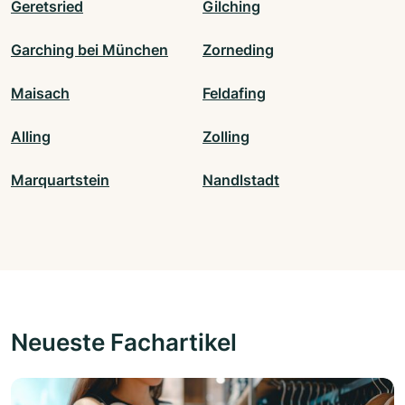
Geretsried
Gilching
Garching bei München
Zorneding
Maisach
Feldafing
Alling
Zolling
Marquartstein
Nandlstadt
Neueste Fachartikel