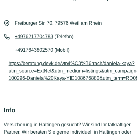
Freiburger Str. 70, 79576 Weil am Rhein
+4976217704783
(Telefon)
+4917643802570 (Mobil)
https://beratung.devk.de/vtp/l%C3%B6rrach/daniela-kaya?
utm_source=ExtNet&utm_medium=listings&utm_campaig
100296-Daniela%20Kaya-YID108676880&utm_term=RD0
Info
Versicherung in Haltingen gesucht? Wir sind Ihr tatkräftiger
Partner. Wir beraten Sie gerne individuell in Haltingen oder