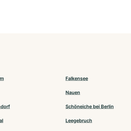
am
Falkensee
Nauen
dorf
Schöneiche bei Berlin
al
Leegebruch