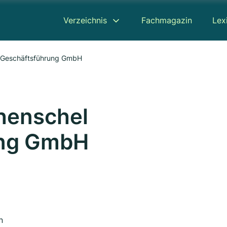
Verzeichnis
Fachmagazin
Lex
l Geschäftsführung GmbH
henschel
ung GmbH
n