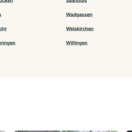
ücken
Saarlouis
n
Wadgassen
ohr
Weiskirchen
ringen
Wiltingen