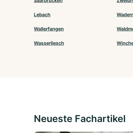
Saarbrücken
Zweibr
Lebach
Wader
Wallerfangen
Waldm
Wasserliesch
Winche
Neueste Fachartikel