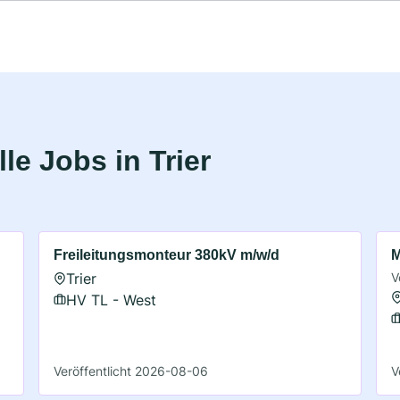
e Jobs in Trier
Freileitungsmonteur 380kV m/w/d
M
Trier
V
HV TL - West
Veröffentlicht 2026-08-06
V