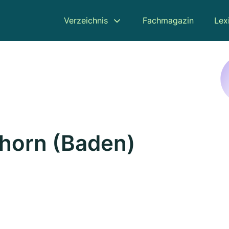
Verzeichnis
Fachmagazin
Lex
Ahorn (Baden)