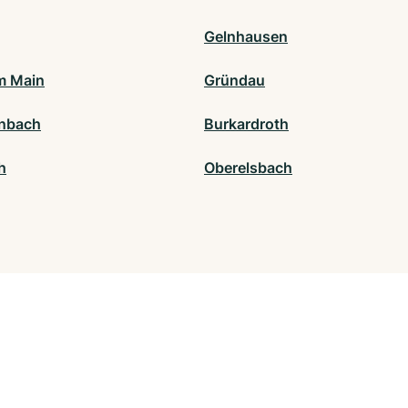
Gelnhausen
m Main
Gründau
nbach
Burkardroth
h
Oberelsbach