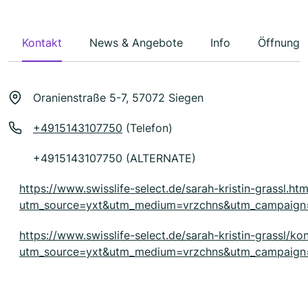
Kontakt
News & Angebote
Info
Öffnungs
Oranienstraße 5-7, 57072 Siegen
+4915143107750
(Telefon)
+4915143107750 (ALTERNATE)
https://www.swisslife-select.de/sarah-kristin-grassl.htm
utm_source=yxt&utm_medium=vrzchns&utm_campaig
https://www.swisslife-select.de/sarah-kristin-grassl/ko
utm_source=yxt&utm_medium=vrzchns&utm_campaig