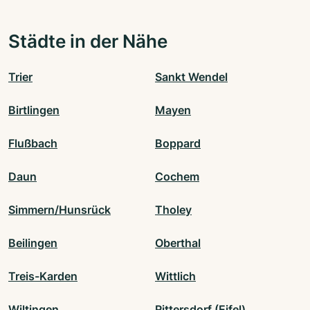
Städte in der Nähe
Trier
Sankt Wendel
Birtlingen
Mayen
Flußbach
Boppard
Daun
Cochem
Simmern/Hunsrück
Tholey
Beilingen
Oberthal
Treis-Karden
Wittlich
Wiltingen
Rittersdorf (Eifel)