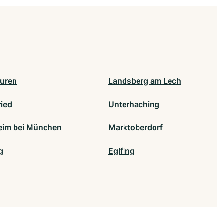
uren
Landsberg am Lech
ried
Unterhaching
eim bei München
Marktoberdorf
g
Eglfing