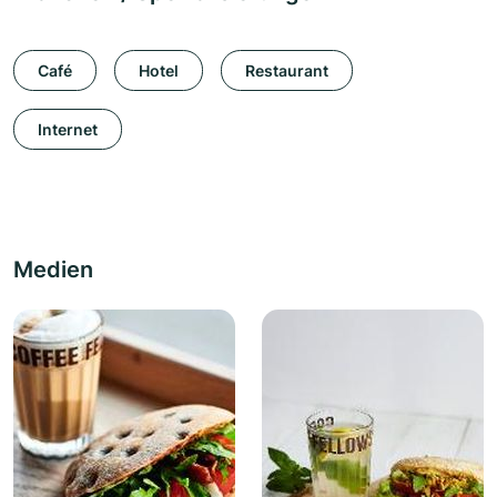
Café
Hotel
Restaurant
Internet
Medien