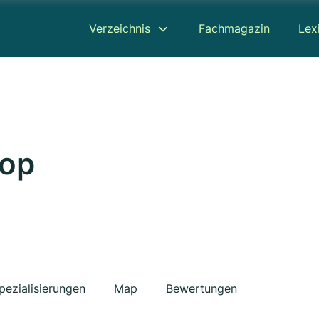
Verzeichnis
Fachmagazin
Lex
hop
pezialisierungen
Map
Bewertungen