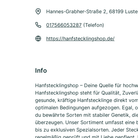
Hannes-Grabher-Straße 2, 68199 Lust
017566053287
(Telefon)
https://hanfstecklingshop.de/
Info
Hanfstecklingshop – Deine Quelle für hochw
Hanfstecklingshop steht für Qualität, Zuverl
gesunde, kräftige Hanfstecklinge direkt vo
optimalen Bedingungen aufgezogen. Egal, ob
du bewährte Sorten mit stabiler Genetik, di
überzeugen. Unser Sortiment umfasst eine b
bis zu exklusiven Spezialsorten. Jeder Stec
regelmäßig geprüft und mit Liebe gepflegt,