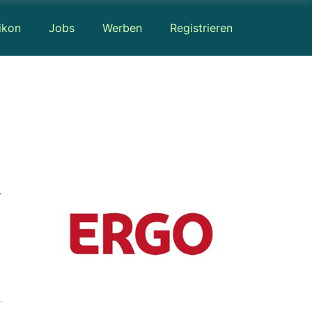
ikon
Jobs
Werben
Registrieren
ewerbeversicherung · Hausratversicherung · Lebensversicherung