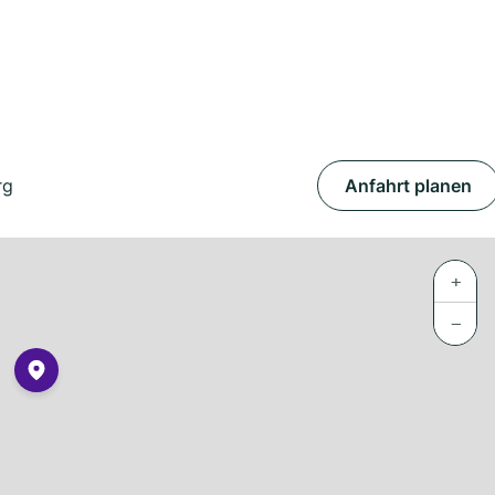
rg
Anfahrt planen
+
−