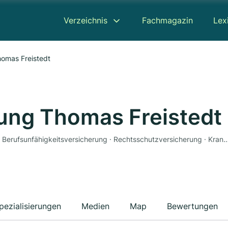
Verzeichnis
Fachmagazin
Lex
omas Freistedt
ung Thomas Freistedt
Versicherung · Altersvorsorge · Unfallversicherung · Berufsunfähigkeitsversicherung · Rechtsschutzversicherung · Krankenversicherung · Haftpflichtversicherung · Autoversicherung · G
pezialisierungen
Medien
Map
Bewertungen