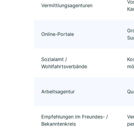
Vo
Vermittlungsagenturen
Ka
Gr
Online-Portale
Su
Sozialamt /
Ko
Wohlfahrtsverbände
mö
Arbeitsagentur
Qua
Empfehlungen im Freundes- /
Ve
Bekanntenkreis
pe