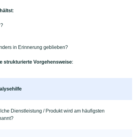
hältst
:
n?
onders in Erinnerung geblieben?
se strukturierte Vorgehensweise
:
alysehilfe
che Dienstleistung / Produkt wird am häufigsten
nannt?