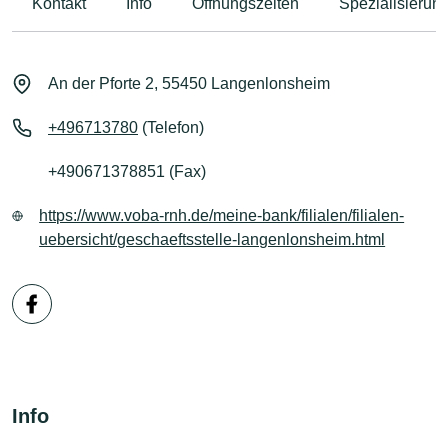
Kontakt
Info
Öffnungszeiten
Spezialisierun
An der Pforte 2, 55450 Langenlonsheim
+496713780
(Telefon)
+490671378851 (Fax)
https://www.voba-rnh.de/meine-bank/filialen/filialen-
uebersicht/geschaeftsstelle-langenlonsheim.html
Info