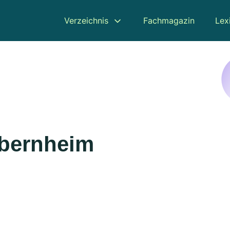
Verzeichnis
Fachmagazin
Lex
obernheim