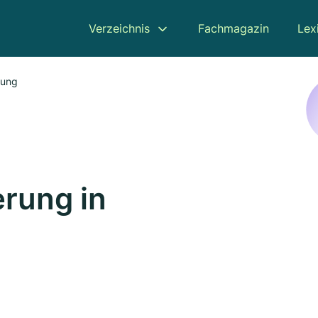
Verzeichnis
Fachmagazin
Lex
rung
rung in