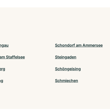
ngau
Schondorf am Ammersee
am Staffelsee
Steingaden
erg
Schöngeising
ng
Schmiechen