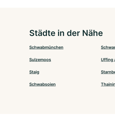
Städte in der Nähe
Schwabmünchen
Schwa
Sulzemoos
Uffing 
Staig
Starnb
Schwabsoien
Thaini