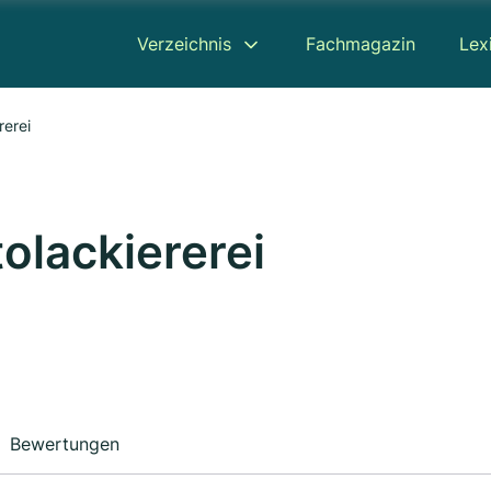
Verzeichnis
Fachmagazin
Lex
rerei
tolackiererei
Bewertungen