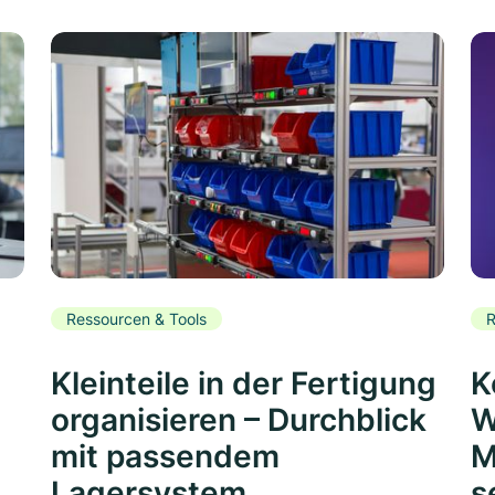
Ressourcen & Tools
R
Kleinteile in der Fertigung
K
organisieren – Durchblick
W
mit passendem
M
Lagersystem
s