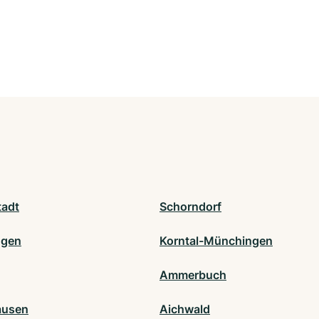
tadt
Schorndorf
ngen
Korntal-Münchingen
Ammerbuch
ausen
Aichwald