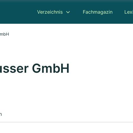
Verzeichnis
Fachmagazin
Lex
 GmbH
Musser GmbH
n