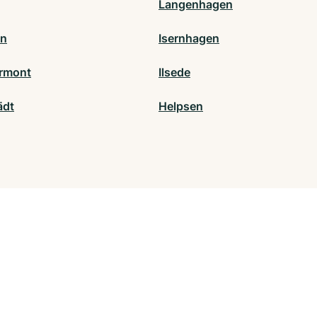
Langenhagen
en
Isernhagen
rmont
Ilsede
ädt
Helpsen