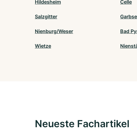
Hildesheim
Celle
Salzgitter
Garbs
Nienburg/Weser
Bad Py
Wietze
Nienst
Neueste Fachartikel