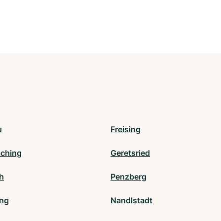
u
Freising
ching
Geretsried
h
Penzberg
ng
Nandlstadt