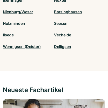
Isernhagen
Höxter
Nienburg/Weser
Barsinghausen
Holzminden
Seesen
Ilsede
Vechelde
Wennigsen (Deister)
Delligsen
Neueste Fachartikel