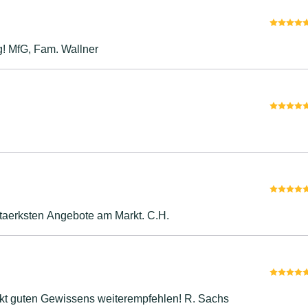
ng! MfG, Fam. Wallner
www.famdirekt.com ist m.E. zur Zeit eines der staerksten Angebote am Markt. C.H.
kt guten Gewissens weiterempfehlen! R. Sachs