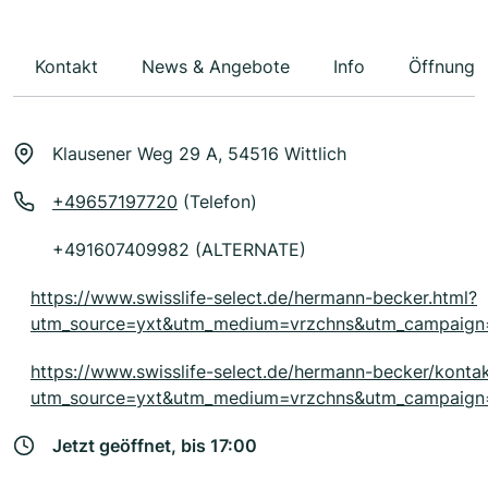
Kontakt
News & Angebote
Info
Öffnungs
Klausener Weg 29 A, 54516 Wittlich
+49657197720
(Telefon)
+491607409982 (ALTERNATE)
https://www.swisslife-select.de/hermann-becker.html?
utm_source=yxt&utm_medium=vrzchns&utm_campaig
https://www.swisslife-select.de/hermann-becker/kontak
utm_source=yxt&utm_medium=vrzchns&utm_campaig
Jetzt geöffnet, bis 17:00