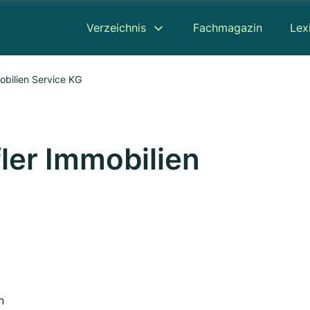
Verzeichnis
Fachmagazin
Lex
obilien Service KG
ler Immobilien
n