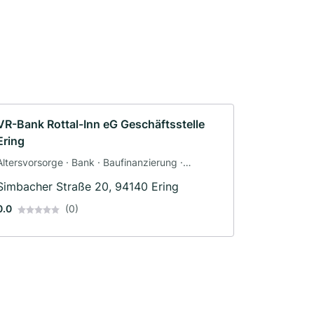
VR-Bank Rottal-Inn eG Geschäftsstelle
Ering
Altersvorsorge · Bank · Baufinanzierung ·
Geldanlage · Immobilienmakler · Kredit ·
Simbacher Straße 20, 94140 Ering
Versicherung
0.0
(0)