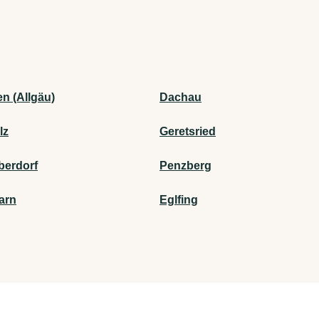
n (Allgäu)
Dachau
lz
Geretsried
berdorf
Penzberg
arn
Eglfing