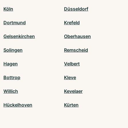
Köln
Düsseldorf
Dortmund
Krefeld
Gelsenkirchen
Oberhausen
Solingen
Remscheid
Hagen
Velbert
Bottrop
Kleve
Willich
Kevelaer
Hückelhoven
Kürten