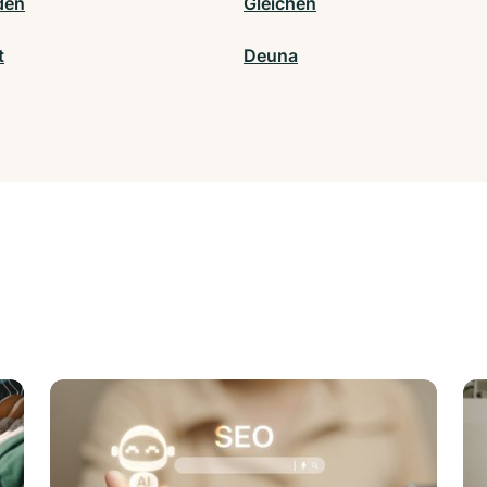
den
Gleichen
t
Deuna