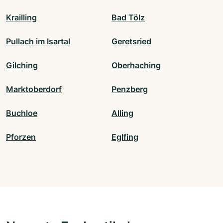
Krailling
Bad Tölz
Pullach im Isartal
Geretsried
Gilching
Oberhaching
Marktoberdorf
Penzberg
Buchloe
Alling
Pforzen
Eglfing