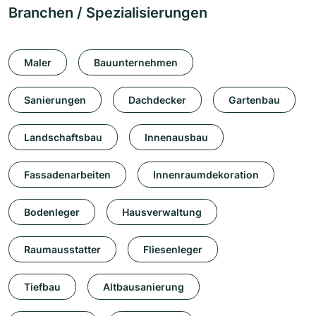
Branchen / Spezialisierungen
Maler
Bauunternehmen
Sanierungen
Dachdecker
Gartenbau
Landschaftsbau
Innenausbau
Fassadenarbeiten
Innenraumdekoration
Bodenleger
Hausverwaltung
Raumausstatter
Fliesenleger
Tiefbau
Altbausanierung