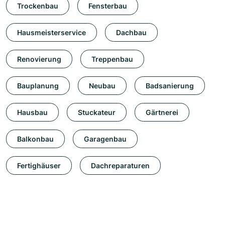
Trockenbau
Fensterbau
Hausmeisterservice
Dachbau
Renovierung
Treppenbau
Bauplanung
Neubau
Badsanierung
Hausbau
Stuckateur
Gärtnerei
Balkonbau
Garagenbau
Fertighäuser
Dachreparaturen