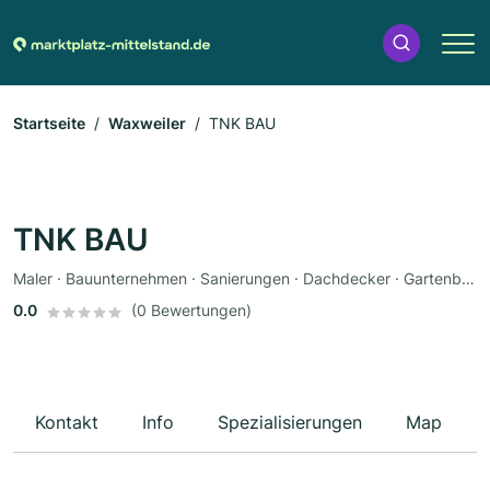
Startseite
Waxweiler
TNK BAU
TNK BAU
Maler · Bauunternehmen · Sanierungen · Dachdecker · Gartenbau · Landschaftsbau · Innenausbau · Fassadenarbeiten · Innenraumdekoration · Bodenleger · Hausverwaltung · Raumausstatter · Fliesenleger · Tiefbau · Altbausanierung · Trockenbau · Fensterbau · Hausmeisterservice · Dachbau · Renovierung · Treppenbau · Bauplanung · Neubau · Badsanierung · Hausbau · Stuckateur · Gärtnerei · Balkonbau · Garagenbau · Fertighäuser · Dachreparaturen
0.0
(0 Bewertungen)
Kontakt
Info
Spezialisierungen
Map